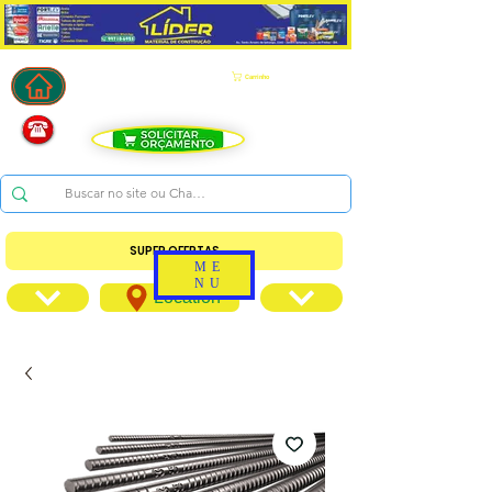
Carrinho
SUPER OFERTAS
ME
NU
Location