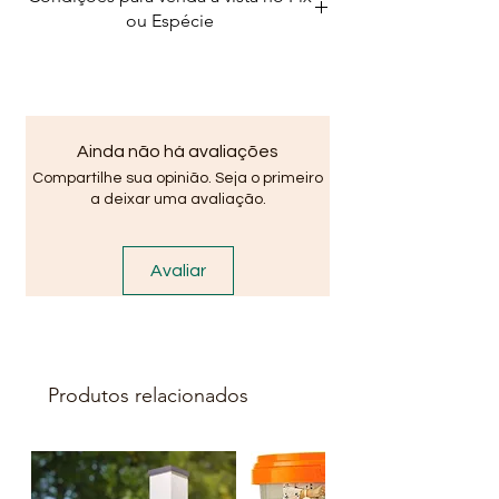
NBR 7480
, é fabricado em aço
ou Espécie
nervurado e soldável,
proporcionando excelente
aderência ao concreto e maior
durabilidade para a construção.
🔧
Especificações do Produto:
Ainda não há avaliações
• Modelo: CA-50 Soldável
Compartilhe sua opinião. Seja o primeiro
• Bitola: 10 mm (3/8”)
a deixar uma avaliação.
• Comprimento: 12 metros
• Material: Aço nervurado
Avaliar
• Produto soldável
• Fabricantes: Gerdau ou
ArcelorMittal
🏗️
Aplicação:
Indicado para estruturas de
Produtos relacionados
concreto armado como:
• Pilares
• Vigas
• Lajes