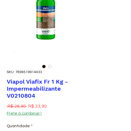
SKU: 7899519914433
Viapol Viafix Fr 1 Kg -
Impermeabilizante
V0210804
Preço normal
Preço promocional
 R$ 26,90 
R$ 23,90
Frete a combinar !
Quantidade
*