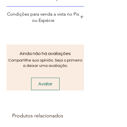
Descrição
Emulsão adesiva à base de
Condições para venda a vista no Pix
resinas especiais (PVA) de alto
ou Espécie
desempenho, compatível com
cimento e cal, utilizada como
promotor de aderência para
concreto, argamassa e
chapiscos, com excelentes
Ainda não há avaliações
propriedades de plasticidade.
Compartilhe sua opinião. Seja o primeiro
Características Técnicas
a deixar uma avaliação.
Caracterís
Viafix (PVA)
ticas
Técnicas
Avaliar
Ação
Incorporador de
principal
aderência, resistência
e plasticidade, para
concreto e
Produtos relacionados
argamassa
Composiç
Terpolímeros