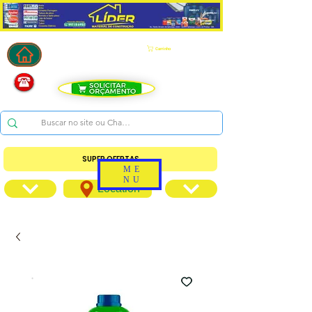
Carrinho
SUPER OFERTAS
ME
NU
Location