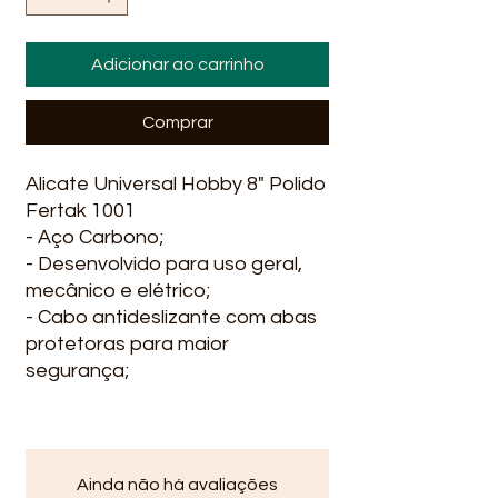
Adicionar ao carrinho
Comprar
Alicate Universal Hobby 8" Polido
Fertak 1001
- Aço Carbono;
- Desenvolvido para uso geral,
mecânico e elétrico;
- Cabo antideslizante com abas
protetoras para maior
segurança;
- Cortador lateral para arame.
- Tamanho: 8" (20cm)
- Peso: 0,420 Kg
Ainda não há avaliações