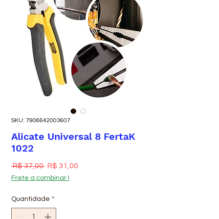
SKU: 7908642003607
Alicate Universal 8 FertaK
1022
Preço normal
Preço promocional
 R$ 37,00 
R$ 31,00
Frete a combinar !
Quantidade
*