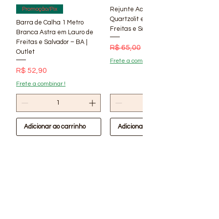
Rejunte Acrílico Branco 1 kg
Promoção/Pix
Quartzolit em Lauro de
Barra de Calha 1 Metro
Freitas e Salvador – BA | Lí
Branca Astra em Lauro de
Freitas e Salvador – BA |
Preço normal
Preço promocional
R$ 65,00
R$ 56,90
Outlet
Frete a combinar !
Preço
R$ 52,90
Frete a combinar !
Adicionar ao carrinho
Adicionar ao carrinho