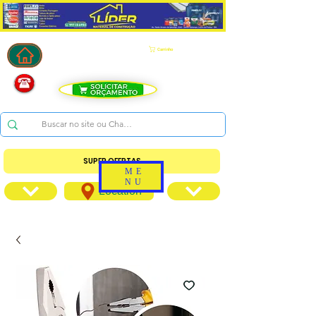
Carrinho
SUPER OFERTAS
ME
NU
Location